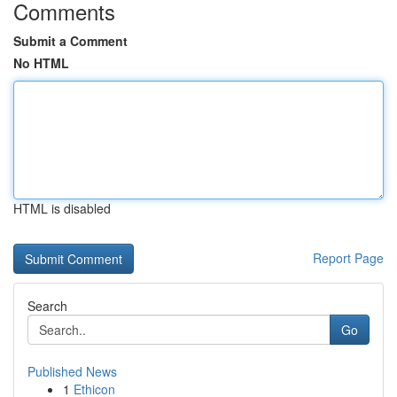
Comments
Submit a Comment
No HTML
HTML is disabled
Report Page
Search
Go
Published News
1
Ethicon