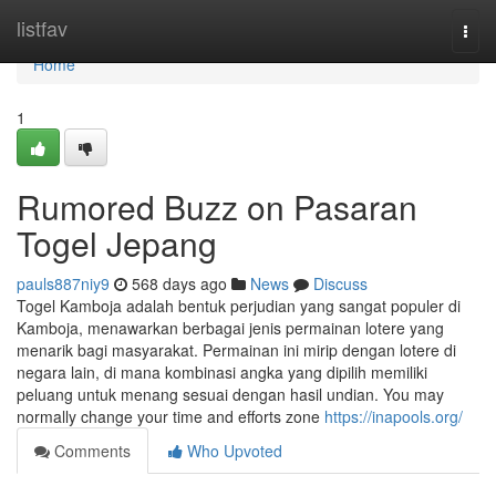
Home
listfav
Togg
navi
Home
1
Rumored Buzz on Pasaran
Togel Jepang
pauls887niy9
568 days ago
News
Discuss
Togel Kamboja adalah bentuk perjudian yang sangat populer di
Kamboja, menawarkan berbagai jenis permainan lotere yang
menarik bagi masyarakat. Permainan ini mirip dengan lotere di
negara lain, di mana kombinasi angka yang dipilih memiliki
peluang untuk menang sesuai dengan hasil undian. You may
normally change your time and efforts zone
https://inapools.org/
Comments
Who Upvoted