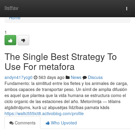
Home
listfav
Togg
navi
Home
1
The Single Best Strategy To
Use For metafora
andyn417ycg0
563 days ago
News
Discuss
Fundamento: la similitud entre los fletes y los animales de carga,
ambos capaces de transportar peso. Un símil de amplia difusión
es aquel que plantea que la vida humana se estructura como el
ciclo organic de las estaciones del año. Metonīmija — tēlains
atgādinājums, kurā uz abpusējas līdzības pamata kāds
https://waltc555ict8.activoblog.com/profile
Comments
Who Upvoted