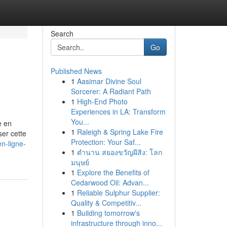
Search
Go
Published News
1
Aasimar Divine Soul
Sorcerer: A Radiant Path
1
High-End Photo
Experiences in LA: Transform
You...
e en
1
Raleigh & Spring Lake Fire
er cette
Protection: Your Saf...
n-ligne-
1
ตำนาน สยองขวัญผีสิง: โลก
มนุษย์
1
Explore the Benefits of
Cedarwood Oil: Advan...
1
Reliable Sulphur Supplier:
Quality & Competitiv...
1
Building tomorrow's
infrastructure through inno...