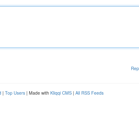
Rep
d
|
Top Users
| Made with
Kliqqi CMS
|
All RSS Feeds