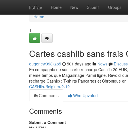
Home
listfav
Home
New
Submit
Groups
Home
1
Cartes cashlib sans frais
eugenew098kzo5
561 days ago
News
Discuss
En compagnie de seul carte recharge Cashlib 20 EUR, 
même temps que Magasinage Parmi ligne. Revoici quel
recharge Cashlib : T-shirts Pancartes et Chronique en
CASHlib-Belgium-2-12
Comments
Who Upvoted
Comments
Submit a Comment