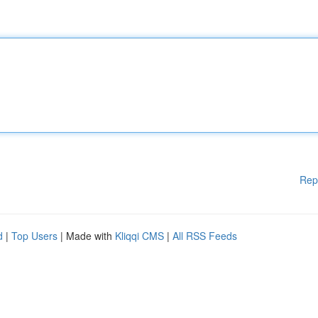
Rep
d
|
Top Users
| Made with
Kliqqi CMS
|
All RSS Feeds