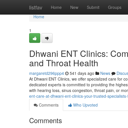
Home
listfav
Home
New
Submit
Groups
Home
1
Dhwani ENT Clinics: Comp
and Throat Health
margaretd296ppp4
541 days ago
News
Discu
At Dhwani ENT Clinics, we offer specialized care for con
dedicated experts is committed to providing the highes
with hearing loss, sinus congestion, throat pain, or 
ent-care-at-dhwani-ent-clinics-your-trusted-specialists
Comments
Who Upvoted
Comments