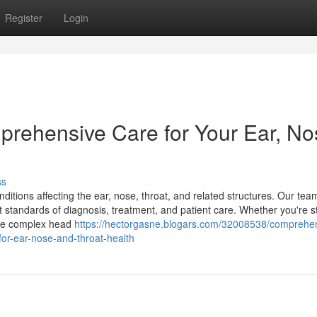
Register
Login
rehensive Care for Your Ear, No
ss
ditions affecting the ear, nose, throat, and related structures. Our tea
t standards of diagnosis, treatment, and patient care. Whether you're s
more complex head
https://hectorgasne.blogars.com/32008538/comprehe
-for-ear-nose-and-throat-health