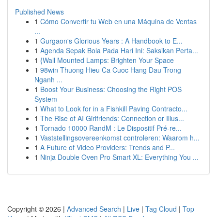
Published News
1
Cómo Convertir tu Web en una Máquina de Ventas
...
1
Gurgaon's Glorious Years : A Handbook to E...
1
Agenda Sepak Bola Pada Hari Ini: Saksikan Perta...
1
{Wall Mounted Lamps: Brighten Your Space
1
98win Thuong Hieu Ca Cuoc Hang Dau Trong
Nganh ...
1
Boost Your Business: Choosing the Right POS
System
1
What to Look for in a Fishkill Paving Contracto...
1
The Rise of AI Girlfriends: Connection or Illus...
1
Tornado 10000 RandM : Le Dispositif Pré-re...
1
Vaststellingsovereenkomst controleren: Waarom h...
1
A Future of Video Providers: Trends and P...
1
Ninja Double Oven Pro Smart XL: Everything You ...
Copyright © 2026 |
Advanced Search
|
Live
|
Tag Cloud
|
Top