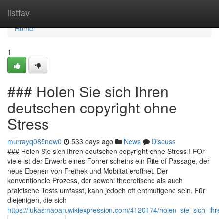
Home
listfav
Home
1
### Holen Sie sich Ihren
deutschen copyright ohne
Stress
murrayq085now0
533 days ago
News
Discuss
### Holen Sie sich Ihren deutschen copyright ohne Stress ! FOr
viele ist der Erwerb eines Fohrer scheins ein Rite of Passage, der
neue Ebenen von Freihek und Mobiltat eroffnet. Der
konventionele Prozess, der sowohl theoretische als auch
praktische Tests umfasst, kann jedoch oft entmutigend sein. Fūr
diejenigen, die sich
https://lukasmaoan.wikiexpression.com/4120174/holen_sie_sich_ih