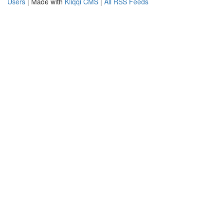
Users
| Made with
Kliqqi CMS
|
All RSS Feeds