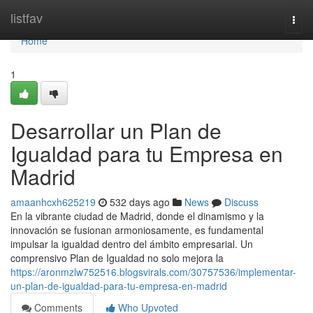
Home
listfav
Togg
navi
Home
1
Desarrollar un Plan de
Igualdad para tu Empresa en
Madrid
amaanhcxh625219
532 days ago
News
Discuss
En la vibrante ciudad de Madrid, donde el dinamismo y la
innovación se fusionan armoniosamente, es fundamental
impulsar la igualdad dentro del ámbito empresarial. Un
comprensivo Plan de Igualdad no solo mejora la
https://aronmzlw752516.blogsvirals.com/30757536/implementar-
un-plan-de-igualdad-para-tu-empresa-en-madrid
Comments
Who Upvoted