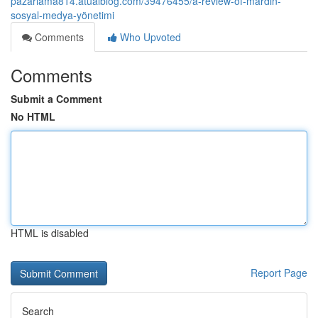
pazarlama814.atualblog.com/39476455/a-review-of-mardin-
sosyal-medya-yönetimi
Comments
Who Upvoted
Comments
Submit a Comment
No HTML
HTML is disabled
Report Page
Search