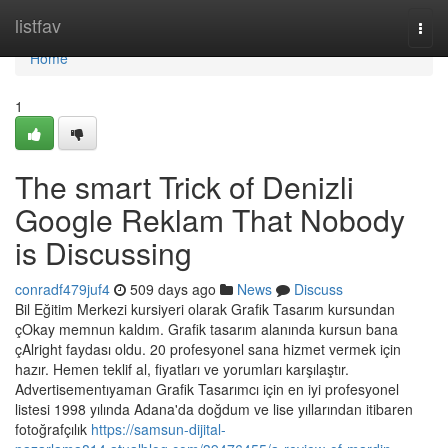
Home
listfav
Togg
navi
Home
1
The smart Trick of Denizli
Google Reklam That Nobody
is Discussing
conradf479juf4
509 days ago
News
Discuss
Bil Eğitim Merkezi kursiyeri olarak Grafik Tasarım kursundan
çOkay memnun kaldım. Grafik tasarım alanında kursun bana
çAlright faydası oldu. 20 profesyonel sana hizmet vermek için
hazır. Hemen teklif al, fiyatları ve yorumları karşılaştır.
Advertisementıyaman Grafik Tasarımcı için en iyi profesyonel
listesi 1998 yılında Adana'da doğdum ve lise yıllarından itibaren
fotoğrafçılık
https://samsun-dijital-