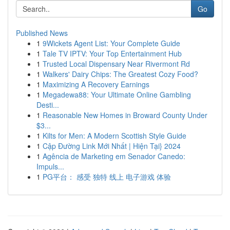
Go
Published News
1
9Wickets Agent List: Your Complete Guide
1
Tale TV IPTV: Your Top Entertainment Hub
1
Trusted Local Dispensary Near Rivermont Rd
1
Walkers' Dairy Chips: The Greatest Cozy Food?
1
Maximizing A Recovery Earnings
1
Megadewa88: Your Ultimate Online Gambling
Desti...
1
Reasonable New Homes in Broward County Under
$3...
1
Kilts for Men: A Modern Scottish Style Guide
1
Cập Đường Link Mới Nhất | Hiện Tại} 2024
1
Agência de Marketing em Senador Canedo:
Impuls...
1
PG平台： 感受 独特 线上 电子游戏 体验