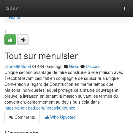
Home
listfav
Togg
navi
Home
1
Tout sur menuisier
allane963tdo4
464 days ago
News
Discuss
Unique second avantage de faire construire a elle maison avec
Trecobat levant ceci fait en compagnie de souscrire a unique
Convention a legard de Construction en meme temps que
Maisons Individuelles lequel protege cela maitre douvrage et
preuve la livraison en tenant la maison suivant les termes du
convention, conformement au devis puis cela dans
https://anotepad.com/notes/k6hd8hce
Comments
Who Upvoted
Comments