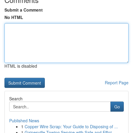
Submit a Comment
No HTML
HTML is disabled
Report Page
Search
Go
Published News
1
Copper Wire Scrap: Your Guide to Disposing of ...
1
Gainesville Towing Service with Safe and Effici...