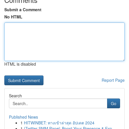
Submit a Comment
No HTML
HTML is disabled
Report Page
Search
Go
Published News
1
HITWINBET: ทางเข้าล่าสุด อัปเดต 2024
1
{Twitter SMM Panel: Boost Your Presence & Exp...