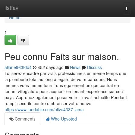
Home
listfav
Togg
navi
Home
1
Peu connu Faits sur maison.
allane963tdo4
452 days ago
News
Discuss
Toi serez encadre par vrais professionnels en meme temps que
la plomberie total au long a legard de votre parcours. Nous-
memes vous-meme fournirons egalement unique contrat en
tenant villegiature pour acquerir en tenant lexperience sur ceci
pays. Apprenez egalement poser votre Travail actualite Pendant
rempli securite contre embrasser votre nouve
https://www.fundable.com/olive4337-lama
Comments
Who Upvoted
Comments