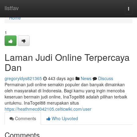
Home
listfav
Togg
navi
Home
1
Laman Judi Online Terpercaya
Dan
gregoryldys821365
443 days ago
News
Discuss
Permainan judi online semakin populer dan banyak dimainkan
oleh masyarakat di Indonesia. Bagi kamu yang ingin mencoba
keseruan bermain judi online, InaTogel88 adalah pilihan terbaik
untukmu. InaTogel88 merupakan situs
https://heathmecd042105.celticwiki.com/user
Comments
Who Upvoted
Comments