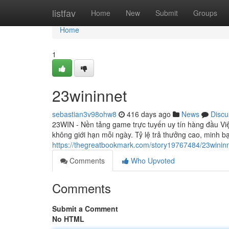
Home
listfav
Home
New
Submit
Groups
Home
1
23wininnet
sebastian3v98ohw8
416 days ago
News
Discu
23WIN - Nền tảng game trực tuyến uy tín hàng đầu Vi
không giới hạn mỗi ngày. Tỷ lệ trả thưởng cao, minh b
https://thegreatbookmark.com/story19767484/23winin
Comments
Who Upvoted
Comments
Submit a Comment
No HTML