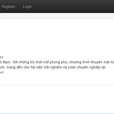
Register
Login
ss
ệt Nam. Với những trò chơi mới phong phú, chương trình khuyến mãi ho
ạch, mang đến cho hội viên trải nghiệm cá cược chuyên nghiệp tại
net