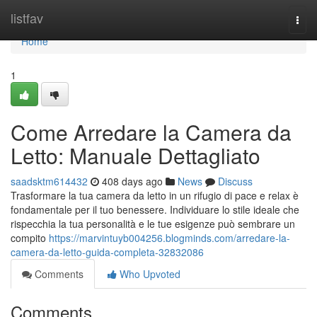
Home
listfav
Togg
navi
Home
1
Come Arredare la Camera da
Letto: Manuale Dettagliato
saadsktm614432
408 days ago
News
Discuss
Trasformare la tua camera da letto in un rifugio di pace e relax è
fondamentale per il tuo benessere. Individuare lo stile ideale che
rispecchia la tua personalità e le tue esigenze può sembrare un
compito
https://marvintuyb004256.blogminds.com/arredare-la-
camera-da-letto-guida-completa-32832086
Comments
Who Upvoted
Comments