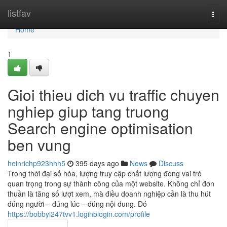
Home
listfav
Togg
navi
Home
1
Gioi thieu dich vu traffic chuyen
nghiep giup tang truong
Search engine optimisation
ben vung
heinrichp923hhh5
395 days ago
News
Discuss
Trong thời đại số hóa, lượng truy cập chất lượng đóng vai trò
quan trọng trong sự thành công của một website. Không chỉ đơn
thuần là tăng số lượt xem, mà điều doanh nghiệp cần là thu hút
đúng người – đúng lúc – đúng nội dung. Đó
https://bobbyi247tvv1.loginblogin.com/profile