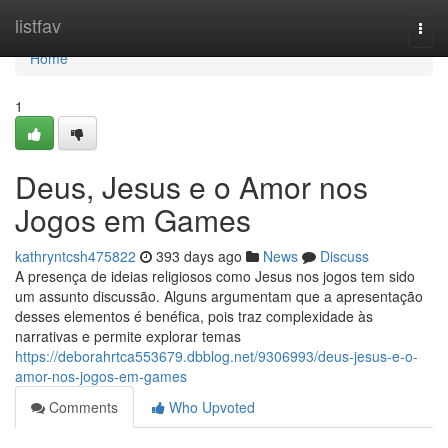
Home
listfav
Togg
navi
Home
1
Deus, Jesus e o Amor nos
Jogos em Games
kathryntcsh475822
393 days ago
News
Discuss
A presença de ideias religiosos como Jesus nos jogos tem sido
um assunto discussão. Alguns argumentam que a apresentação
desses elementos é benéfica, pois traz complexidade às
narrativas e permite explorar temas
https://deborahrtca553679.dbblog.net/9306993/deus-jesus-e-o-
amor-nos-jogos-em-games
Comments
Who Upvoted