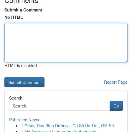
Submit a Comment
No HTML
HTML is disabled
Report Page
Search
Go
Published News
1
Giảng Dạy Bình Dương – Cơ Sở Uy Tín , Giá Rẻ
1
My Answer on Inappropriate Requests