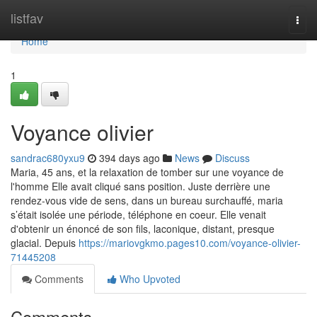
Home
listfav
Togg
navi
Home
1
Voyance olivier
sandrac680yxu9
394 days ago
News
Discuss
Maria, 45 ans, et la relaxation de tomber sur une voyance de
l'homme Elle avait cliqué sans position. Juste derrière une
rendez-vous vide de sens, dans un bureau surchauffé, maria
s’était isolée une période, téléphone en coeur. Elle venait
d'obtenir un énoncé de son fils, laconique, distant, presque
glacial. Depuis
https://mariovgkmo.pages10.com/voyance-olivier-
71445208
Comments
Who Upvoted
Comments