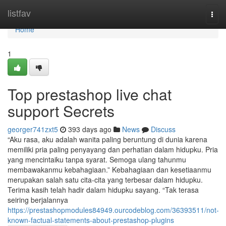
Home
listfav
Togg
navi
Home
1
Top prestashop live chat
support Secrets
georger741zxt5
393 days ago
News
Discuss
“Aku rasa, aku adalah wanita paling beruntung di dunia karena
memiliki pria paling penyayang dan perhatian dalam hidupku. Pria
yang mencintaiku tanpa syarat. Semoga ulang tahunmu
membawakanmu kebahagiaan.” Kebahagiaan dan kesetiaanmu
merupakan salah satu cita-cita yang terbesar dalam hidupku.
Terima kasih telah hadir dalam hidupku sayang. “Tak terasa
seiring berjalannya
https://prestashopmodules84949.ourcodeblog.com/36393511/not-
known-factual-statements-about-prestashop-plugins