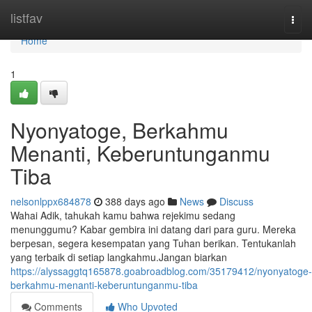
Home
listfav
Togg
navi
Home
1
Nyonyatoge, Berkahmu
Menanti, Keberuntunganmu
Tiba
nelsonlppx684878
388 days ago
News
Discuss
Wahai Adik, tahukah kamu bahwa rejekimu sedang
menunggumu? Kabar gembira ini datang dari para guru. Mereka
berpesan, segera kesempatan yang Tuhan berikan. Tentukanlah
yang terbaik di setiap langkahmu.Jangan biarkan
https://alyssaggtq165878.goabroadblog.com/35179412/nyonyatoge-
berkahmu-menanti-keberuntunganmu-tiba
Comments
Who Upvoted