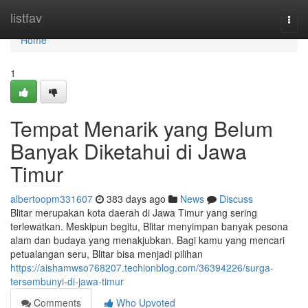
Home
listfav
Togg
navi
Home
1
Tempat Menarik yang Belum
Banyak Diketahui di Jawa
Timur
albertoopm331607
383 days ago
News
Discuss
Blitar merupakan kota daerah di Jawa Timur yang sering
terlewatkan. Meskipun begitu, Blitar menyimpan banyak pesona
alam dan budaya yang menakjubkan. Bagi kamu yang mencari
petualangan seru, Blitar bisa menjadi pilihan
https://aishamwso768207.techionblog.com/36394226/surga-
tersembunyi-di-jawa-timur
Comments
Who Upvoted