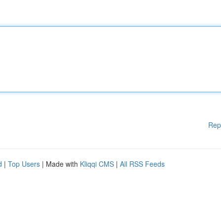
Rep
d
|
Top Users
| Made with
Kliqqi CMS
|
All RSS Feeds