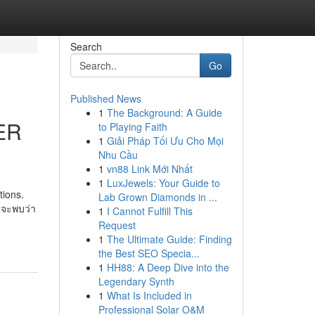
Search
Go
Published News
1
The Background: A Guide
ER
to Playing Faith
1
Giải Pháp Tối Ưu Cho Mọi
Nhu Cầu
1
vn88 Link Mới Nhất
1
LuxJewels: Your Guide to
tions.
Lab Grown Diamonds in ...
ังจะพบว่า
1
I Cannot Fulfill This
Request
1
The Ultimate Guide: Finding
the Best SEO Specia...
1
HH88: A Deep Dive into the
Legendary Synth
1
What Is Included in
Professional Solar O&M