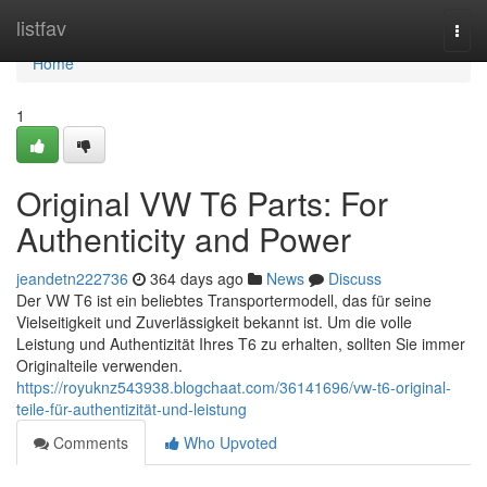
Home
listfav
Togg
navi
Home
1
Original VW T6 Parts: For
Authenticity and Power
jeandetn222736
364 days ago
News
Discuss
Der VW T6 ist ein beliebtes Transportermodell, das für seine
Vielseitigkeit und Zuverlässigkeit bekannt ist. Um die volle
Leistung und Authentizität Ihres T6 zu erhalten, sollten Sie immer
Originalteile verwenden.
https://royuknz543938.blogchaat.com/36141696/vw-t6-original-
teile-für-authentizität-und-leistung
Comments
Who Upvoted