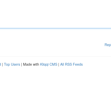
Rep
d
|
Top Users
| Made with
Kliqqi CMS
|
All RSS Feeds