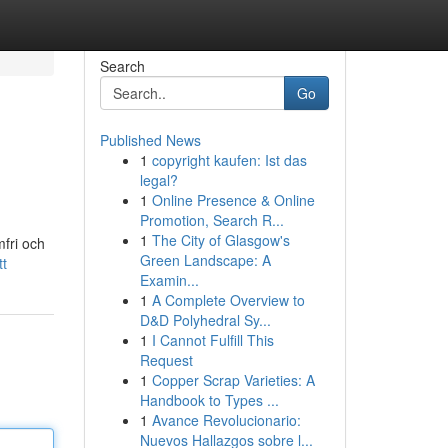
Search
Go
Published News
1
copyright kaufen: Ist das
legal?
1
Online Presence & Online
Promotion, Search R...
1
The City of Glasgow's
mfri och
Green Landscape: A
tt
Examin...
1
A Complete Overview to
D&D Polyhedral Sy...
1
I Cannot Fulfill This
Request
1
Copper Scrap Varieties: A
Handbook to Types ...
1
Avance Revolucionario:
Nuevos Hallazgos sobre l...