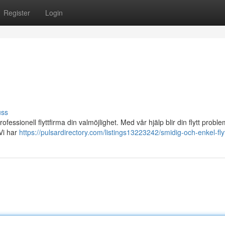
Register
Login
uss
fessionell flyttfirma din valmöjlighet. Med vår hjälp blir din flytt proble
 Vi har
https://pulsardirectory.com/listings13223242/smidig-och-enkel-fly