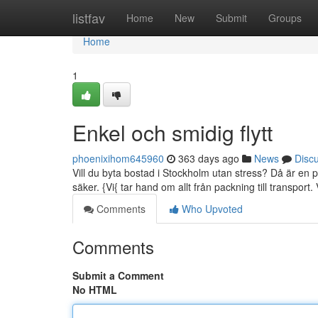
Home
listfav
Home
New
Submit
Groups
Home
1
Enkel och smidig flytt
phoenixihom645960
363 days ago
News
Disc
Vill du byta bostad i Stockholm utan stress? Då är en pro
säker. {Vi{ tar hand om allt från packning till transport.
Comments
Who Upvoted
Comments
Submit a Comment
No HTML