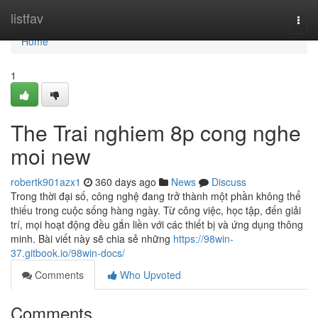
Home
listfav
Togg
navi
Home
1
The Trai nghiem 8p cong nghe
moi new
robertk901azx1
360 days ago
News
Discuss
Trong thời đại số, công nghệ đang trở thành một phần không thể
thiếu trong cuộc sống hàng ngày. Từ công việc, học tập, đến giải
trí, mọi hoạt động đều gắn liền với các thiết bị và ứng dụng thông
minh. Bài viết này sẽ chia sẻ những
https://98win-
37.gitbook.io/98win-docs/
Comments
Who Upvoted
Comments