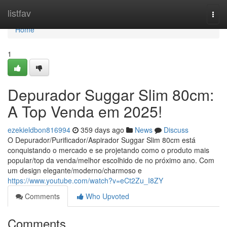
Home
listfav
Togg
navi
Home
1
Depurador Suggar Slim 80cm:
A Top Venda em 2025!
ezekieldbon816994
359 days ago
News
Discuss
O Depurador/Purificador/Aspirador Suggar Slim 80cm está
conquistando o mercado e se projetando como o produto mais
popular/top da venda/melhor escolhido de no próximo ano. Com
um design elegante/moderno/charmoso e
https://www.youtube.com/watch?v=eCt2Zu_I8ZY
Comments
Who Upvoted
Comments