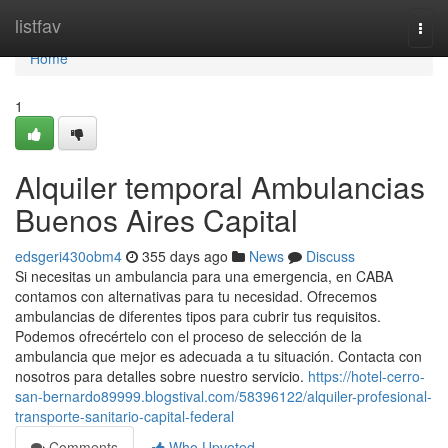
Home
listfav
Togg
navi
Home
1
Alquiler temporal Ambulancias
Buenos Aires Capital
edsgeri430obm4
355 days ago
News
Discuss
Si necesitas un ambulancia para una emergencia, en CABA
contamos con alternativas para tu necesidad. Ofrecemos
ambulancias de diferentes tipos para cubrir tus requisitos.
Podemos ofrecértelo con el proceso de selección de la
ambulancia que mejor es adecuada a tu situación. Contacta con
nosotros para detalles sobre nuestro servicio.
https://hotel-cerro-
san-bernardo89999.blogstival.com/58396122/alquiler-profesional-
transporte-sanitario-capital-federal
Comments
Who Upvoted