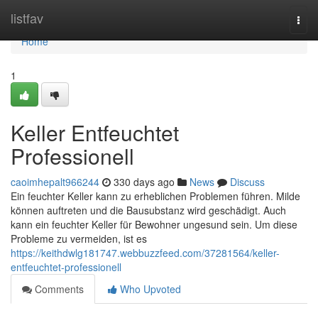
Home
listfav
Togg
navi
Home
1
Keller Entfeuchtet
Professionell
caoimhepalt966244
330 days ago
News
Discuss
Ein feuchter Keller kann zu erheblichen Problemen führen. Milde
können auftreten und die Bausubstanz wird geschädigt. Auch
kann ein feuchter Keller für Bewohner ungesund sein. Um diese
Probleme zu vermeiden, ist es
https://keithdwlg181747.webbuzzfeed.com/37281564/keller-
entfeuchtet-professionell
Comments
Who Upvoted