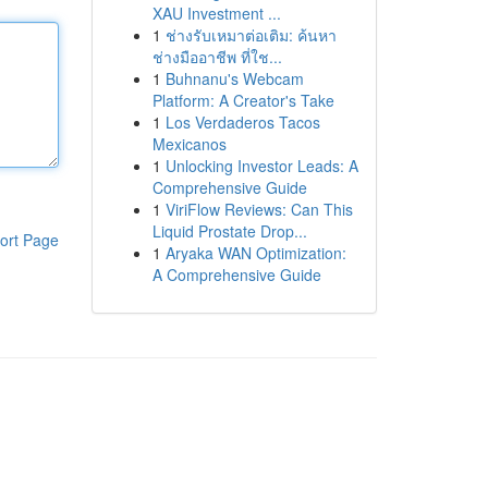
XAU Investment ...
1
ช่างรับเหมาต่อเติม: ค้นหา
ช่างมืออาชีพ ที่ใช...
1
Buhnanu's Webcam
Platform: A Creator's Take
1
Los Verdaderos Tacos
Mexicanos
1
Unlocking Investor Leads: A
Comprehensive Guide
1
ViriFlow Reviews: Can This
Liquid Prostate Drop...
ort Page
1
Aryaka WAN Optimization:
A Comprehensive Guide