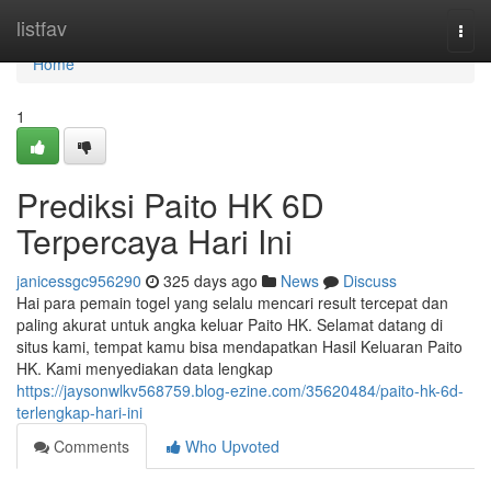
Home
listfav
Togg
navi
Home
1
Prediksi Paito HK 6D
Terpercaya Hari Ini
janicessgc956290
325 days ago
News
Discuss
Hai para pemain togel yang selalu mencari result tercepat dan
paling akurat untuk angka keluar Paito HK. Selamat datang di
situs kami, tempat kamu bisa mendapatkan Hasil Keluaran Paito
HK. Kami menyediakan data lengkap
https://jaysonwlkv568759.blog-ezine.com/35620484/paito-hk-6d-
terlengkap-hari-ini
Comments
Who Upvoted