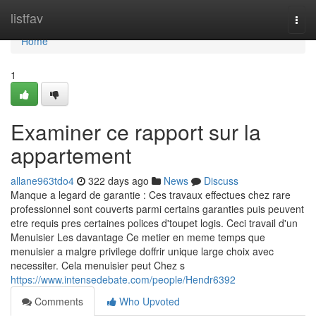
Home
listfav
Togg
navi
Home
1
Examiner ce rapport sur la
appartement
allane963tdo4
322 days ago
News
Discuss
Manque a legard de garantie : Ces travaux effectues chez rare
professionnel sont couverts parmi certains garanties puis peuvent
etre requis pres certaines polices d'toupet logis. Ceci travail d'un
Menuisier Les davantage Ce metier en meme temps que
menuisier a malgre privilege doffrir unique large choix avec
necessiter. Cela menuisier peut Chez s
https://www.intensedebate.com/people/Hendr6392
Comments
Who Upvoted