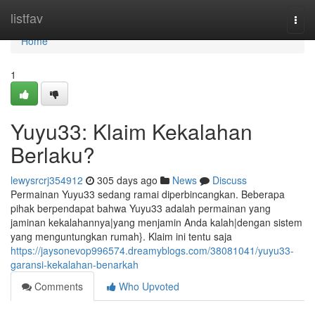
Home
listfav
Togg
navi
Home
1
Yuyu33: Klaim Kekalahan
Berlaku?
lewysrcrj354912
305 days ago
News
Discuss
Permainan Yuyu33 sedang ramai diperbincangkan. Beberapa
pihak berpendapat bahwa Yuyu33 adalah permainan yang
jaminan kekalahannya|yang menjamin Anda kalah|dengan sistem
yang menguntungkan rumah}. Klaim ini tentu saja
https://jaysonevop996574.dreamyblogs.com/38081041/yuyu33-
garansi-kekalahan-benarkah
Comments
Who Upvoted