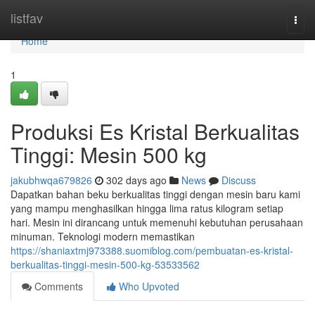
Home
listfav
Togg
navi
Home
1
Produksi Es Kristal Berkualitas
Tinggi: Mesin 500 kg
jakubhwqa679826
302 days ago
News
Discuss
Dapatkan bahan beku berkualitas tinggi dengan mesin baru kami
yang mampu menghasilkan hingga lima ratus kilogram setiap
hari. Mesin ini dirancang untuk memenuhi kebutuhan perusahaan
minuman. Teknologi modern memastikan
https://shaniaxtmj973388.suomiblog.com/pembuatan-es-kristal-
berkualitas-tinggi-mesin-500-kg-53533562
Comments
Who Upvoted