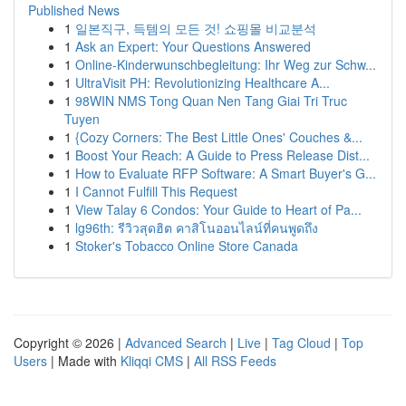
Published News
1
일본직구, 득템의 모든 것! 쇼핑몰 비교분석
1
Ask an Expert: Your Questions Answered
1
Online-Kinderwunschbegleitung: Ihr Weg zur Schw...
1
UltraVisit PH: Revolutionizing Healthcare A...
1
98WIN NMS Tong Quan Nen Tang Giai Tri Truc
Tuyen
1
{Cozy Corners: The Best Little Ones' Couches &...
1
Boost Your Reach: A Guide to Press Release Dist...
1
How to Evaluate RFP Software: A Smart Buyer's G...
1
I Cannot Fulfill This Request
1
View Talay 6 Condos: Your Guide to Heart of Pa...
1
lg96th: รีวิวสุดฮิต คาสิโนออนไลน์ที่คนพูดถึง
1
Stoker's Tobacco Online Store Canada
Copyright © 2026 |
Advanced Search
|
Live
|
Tag Cloud
|
Top
Users
| Made with
Kliqqi CMS
|
All RSS Feeds