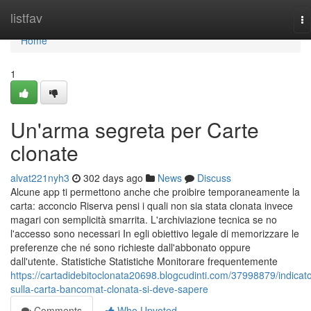
Home
listfav
To
na
Home
1
Un'arma segreta per Carte
clonate
alvat221nyh3
302 days ago
News
Discuss
Alcune app ti permettono anche che proibire temporaneamente la
carta: acconcio Riserva pensi i quali non sia stata clonata invece
magari con semplicità smarrita. L'archiviazione tecnica se no
l'accesso sono necessari In egli obiettivo legale di memorizzare le
preferenze che né sono richieste dall'abbonato oppure
dall'utente. Statistiche Statistiche Monitorare frequentemente
https://cartadidebitoclonata20698.blogcudinti.com/37998879/indicato
sulla-carta-bancomat-clonata-si-deve-sapere
Comments
Who Upvoted