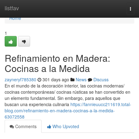
Home
listfav
Togg
navi
Home
1
Refinamiento en Madera:
Cocinas a la Medida
zayneryf785380
301 days ago
News
Discuss
En el mundo de la decoración interior, las cocinas modernas/
cocinas contemporáneas/ cocinas rústicas se han convertido en
un elemento fundamental. Sin embargo, para aquellos que
buscan una experiencia culinaria
https://fannieuucc211619.total-
blog.com/refinamiento-en-madera-cocinas-a-la-medida-
63072558
Comments
Who Upvoted