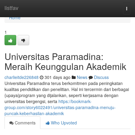
Home
listfav
Togg
navi
Home
1
Universitas Paramadina:
Meraih Keunggulan Akademik
charlieitde226848
301 days ago
News
Discuss
Universitas Paramadina terus berkomitmen pada peningkatan
kualitas pendidikan dan penelitian. Hal ini tercermin dari berbagai
{upaya|program yang dijalankan, seperti kerjasama dengan
universitas bergengsi, serta
https://bookmark-
group.com/story6022491/universitas-paramadina-menuju-
puncak-keberhasilan-akademik
Comments
Who Upvoted