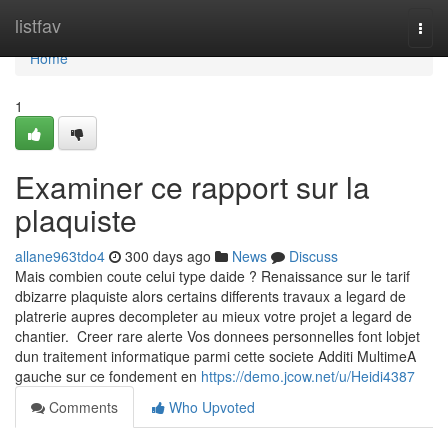
Home
listfav
Togg
navi
Home
1
Examiner ce rapport sur la
plaquiste
allane963tdo4
300 days ago
News
Discuss
Mais combien coute celui type daide ? Renaissance sur le tarif
dbizarre plaquiste alors certains differents travaux a legard de
platrerie aupres decompleter au mieux votre projet a legard de
chantier. Creer rare alerte Vos donnees personnelles font lobjet
dun traitement informatique parmi cette societe Additi MultimeA
gauche sur ce fondement en
https://demo.jcow.net/u/Heidi4387
Comments
Who Upvoted