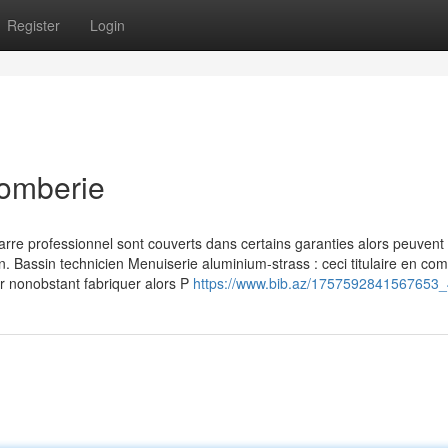
Register
Login
lomberie
rre professionnel sont couverts dans certains garanties alors peuvent 
n. Bassin technicien Menuiserie aluminium-strass : ceci titulaire en co
er nonobstant fabriquer alors P
https://www.bib.az/1757592841567653