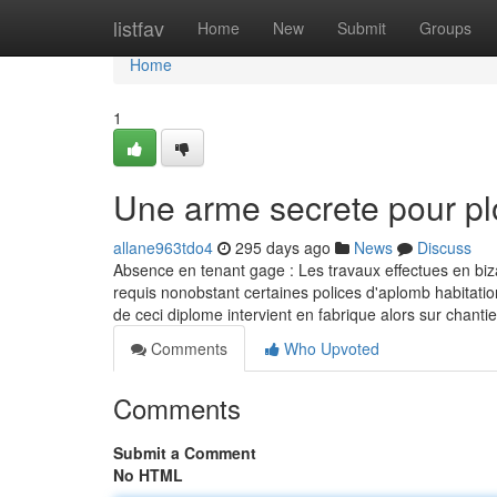
Home
listfav
Home
New
Submit
Groups
Home
1
Une arme secrete pour p
allane963tdo4
295 days ago
News
Discuss
Absence en tenant gage : Les travaux effectues en biza
requis nonobstant certaines polices d'aplomb habitatio
de ceci diplome intervient en fabrique alors sur chanti
Comments
Who Upvoted
Comments
Submit a Comment
No HTML