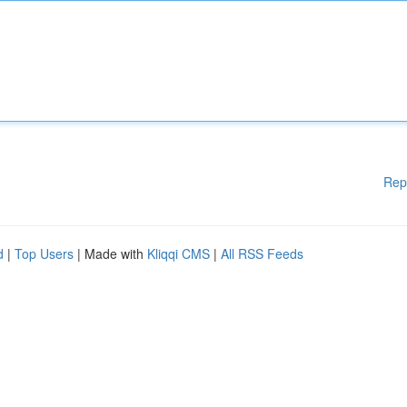
Rep
d
|
Top Users
| Made with
Kliqqi CMS
|
All RSS Feeds