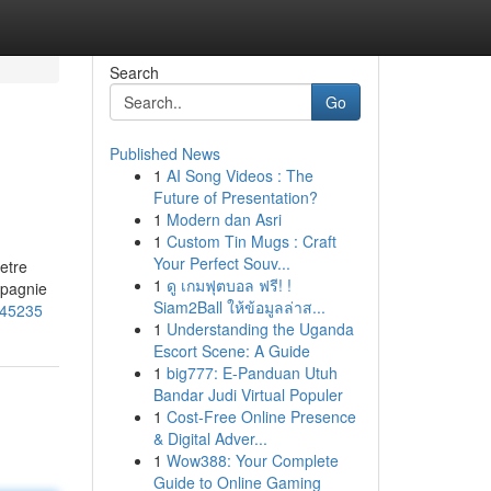
Search
Go
Published News
1
AI Song Videos : The
Future of Presentation?
1
Modern dan Asri
1
Custom Tin Mugs : Craft
Your Perfect Souv...
etre
1
ดู เกมฟุตบอล ฟรี! !
mpagnie
Siam2Ball ให้ข้อมูลล่าส...
_45235
1
Understanding the Uganda
Escort Scene: A Guide
1
big777: E-Panduan Utuh
Bandar Judi Virtual Populer
1
Cost-Free Online Presence
& Digital Adver...
1
Wow388: Your Complete
Guide to Online Gaming