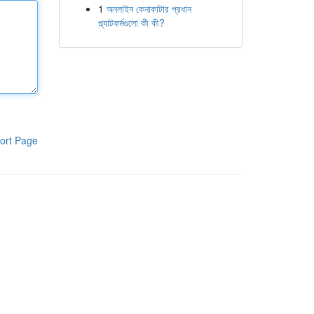
1
অনলাইন কেনাকাটার প্রধান
প্ল্যাটফর্মগুলো কী কী?
ort Page