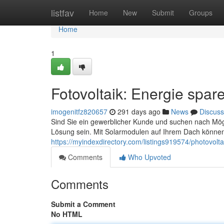
Home
listfav
Home
New
Submit
Groups
Home
1
Fotovoltaik: Energie spar
imogenitfz820657
291 days ago
News
Discuss
Sind Sie ein gewerblicher Kunde und suchen nach Mögl
Lösung sein. Mit Solarmodulen auf Ihrem Dach können
https://myindexdirectory.com/listings919574/photovolta
Comments
Who Upvoted
Comments
Submit a Comment
No HTML