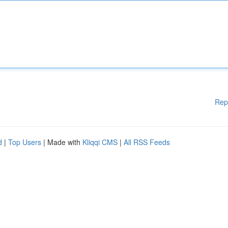
Rep
d
|
Top Users
| Made with
Kliqqi CMS
|
All RSS Feeds