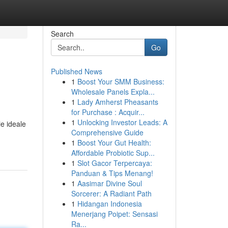
Search
Go
Published News
1
Boost Your SMM Business:
Wholesale Panels Expla...
1
Lady Amherst Pheasants
for Purchase : Acquir...
1
Unlocking Investor Leads: A
e ideale
Comprehensive Guide
1
Boost Your Gut Health:
Affordable Probiotic Sup...
1
Slot Gacor Terpercaya:
Panduan & Tips Menang!
1
Aasimar Divine Soul
Sorcerer: A Radiant Path
1
Hidangan Indonesia
Menerjang Poipet: Sensasi
Ra...