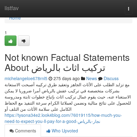
Home
listfav
Togg
navi
Home
1
Not known Factual Statements
About تركيب اثاث بالرياض
michelangeloe678rnl5
275 days ago
News
Discuss
مع تزايد الطلب على الأثاث الجاهز وتعقيد طرق تركيبه أصبحت الاستعانة
بشركات متخصصة في تركيب عفش بالرياض أمرا ضروريا لا يمكن
الاستغناء عنه، حيث يقوم عمال تركيب اثاث بإتباع خطوات ثابتة ومدروسة
للحصول على نتائج مثالية ونضمن لعملائنا الكرام سرعة التنفيذ مع الحفاظ
الكامل على سلامة الأثاث من التلف أو
https://tysona34e2.look4blog.com/76019115/how-much-you-
need-to-expect-you-ll-pay-for-a-good-نجار-بالرياض
Comments
Who Upvoted