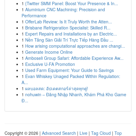
1
{Twitter SMM Panel: Boost Your Presence & In...
1
Aluminium CNC Machining: Precision and
Performance
1
OfferLab Review: Is It Truly Worth the Atten...
1
Brisbane Refrigeration Specialist: Skilled R...
1
Expert Repairs and Installations by an Electric...
1
Nền Tảng Sàn Giải Trí Trực Tiếp Hàng Đầu ...
1
How arising computational approaches are changi...
1
Generate Income Online
1
Amboseli Group Safari: Affordable Experience Aw...
1
Exclusive U-FA Promotion
1
Used Farm Equipment: Your Guide to Savings
1
Evan Whiskey Unaged Packed Within Regulation:
A...
1
ผลบอลสด: อัปเดตสกอร์ล่าสุดทุกคู่!
1
nohuwin – Đăng Nhập Nhanh, Khám Phá Kho Game
Đ...
Copyright © 2026 |
Advanced Search
|
Live
|
Tag Cloud
|
Top