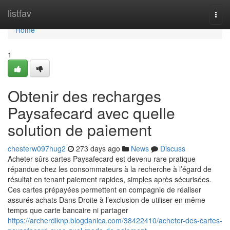
Home
listfav
Togg
navi
Home
1
Obtenir des recharges
Paysafecard avec quelle
solution de paiement
chesterw097hug2
273 days ago
News
Discuss
Acheter sûrs cartes Paysafecard est devenu rare pratique
répandue chez les consommateurs à la recherche à l’égard de
résultat en tenant paiement rapides, simples après sécurisées.
Ces cartes prépayées permettent en compagnie de réaliser
assurés achats Dans Droite à l’exclusion de utiliser en même
temps que carte bancaire ni partager
https://archerdiknp.blogdanica.com/38422410/acheter-des-cartes-