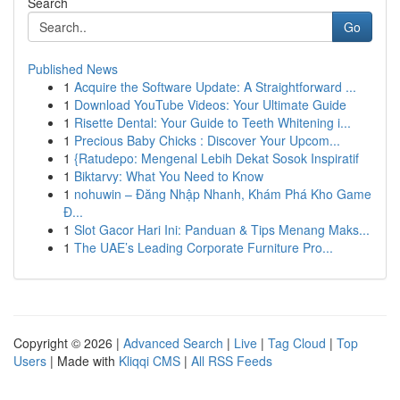
Search
Go
Published News
1
Acquire the Software Update: A Straightforward ...
1
Download YouTube Videos: Your Ultimate Guide
1
Risette Dental: Your Guide to Teeth Whitening i...
1
Precious Baby Chicks : Discover Your Upcom...
1
{Ratudepo: Mengenal Lebih Dekat Sosok Inspiratif
1
Biktarvy: What You Need to Know
1
nohuwin – Đăng Nhập Nhanh, Khám Phá Kho Game
Đ...
1
Slot Gacor Hari Ini: Panduan & Tips Menang Maks...
1
The UAE’s Leading Corporate Furniture Pro...
Copyright © 2026 |
Advanced Search
|
Live
|
Tag Cloud
|
Top
Users
| Made with
Kliqqi CMS
|
All RSS Feeds