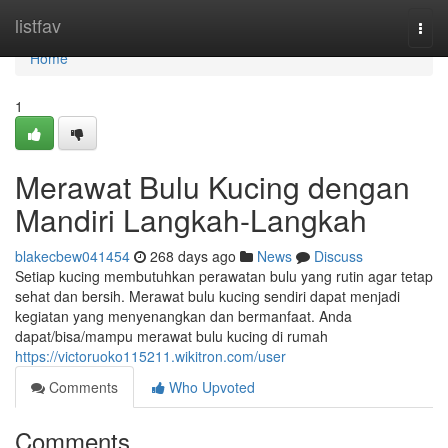
Home
listfav
Togg
navi
Home
1
Merawat Bulu Kucing dengan
Mandiri Langkah-Langkah
blakecbew041454
268 days ago
News
Discuss
Setiap kucing membutuhkan perawatan bulu yang rutin agar tetap
sehat dan bersih. Merawat bulu kucing sendiri dapat menjadi
kegiatan yang menyenangkan dan bermanfaat. Anda
dapat/bisa/mampu merawat bulu kucing di rumah
https://victoruoko115211.wikitron.com/user
Comments
Who Upvoted
Comments