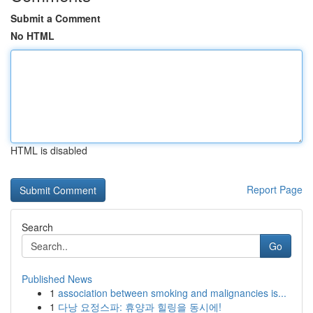
Submit a Comment
No HTML
HTML is disabled
Report Page
Search
Go
Published News
1
association between smoking and malignancies is...
1
다낭 요정스파: 휴양과 힐링을 동시에!