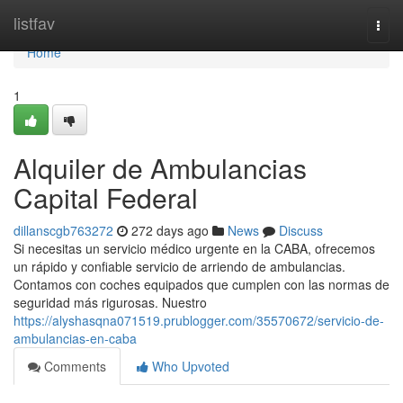
Home
listfav
Togg
navi
Home
1
Alquiler de Ambulancias
Capital Federal
dillanscgb763272
272 days ago
News
Discuss
Si necesitas un servicio médico urgente en la CABA, ofrecemos
un rápido y confiable servicio de arriendo de ambulancias.
Contamos con coches equipados que cumplen con las normas de
seguridad más rigurosas. Nuestro
https://alyshasqna071519.prublogger.com/35570672/servicio-de-
ambulancias-en-caba
Comments
Who Upvoted