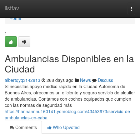
Home
listfav
Togg
navi
Home
1
Ambulancias Disponibles en la
Ciudad
albertqyqx142813
268 days ago
News
Discuss
Si necesitas apoyo médico rápido en la Ciudad Autónoma de
Buenos Aires, ofrecemos un eficiente y seguro servicio de alquiler
de ambulancias. Contamos con coches equipados que cumplen
con las normas de seguridad más
https://hannannnu160141.yomoblog.com/43453673/servicio-de-
ambulancias-en-caba
Comments
Who Upvoted