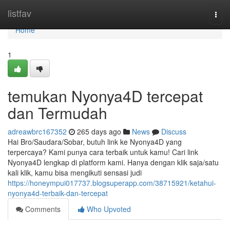
Home
listfav
Togg
navi
Home
1
temukan Nyonya4D tercepat
dan Termudah
adreawbrc167352
265 days ago
News
Discuss
Hai Bro/Saudara/Sobar, butuh link ke Nyonya4D yang
terpercaya? Kami punya cara terbaik untuk kamu! Cari link
Nyonya4D lengkap di platform kami. Hanya dengan klik saja/satu
kali klik, kamu bisa mengikuti sensasi judi
https://honeympui017737.blogsuperapp.com/38715921/ketahui-
nyonya4d-terbaik-dan-tercepat
Comments
Who Upvoted