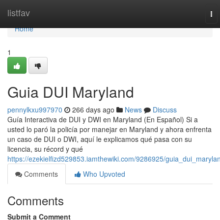
Home
listfav
To
nav
Home
1
Guia DUI Maryland
pennylkxu997970
266 days ago
News
Discuss
Guía Interactiva de DUI y DWI en Maryland (En Español) Si a
usted lo paró la policía por manejar en Maryland y ahora enfrenta
un caso de DUI o DWI, aquí le explicamos qué pasa con su
licencia, su récord y qué
https://ezekielfizd529853.iamthewiki.com/9286925/guia_dui_maryla
Comments
Who Upvoted
Comments
Submit a Comment