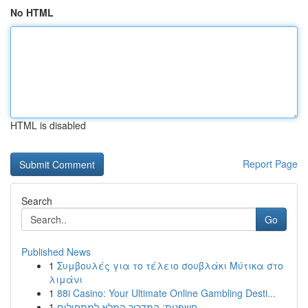
No HTML
HTML is disabled
Report Page
Search
Go
Published News
1
Συμβουλές για το τέλειο σουβλάκι Μύτικα στο
λιμάνι
1
88i Casino: Your Ultimate Online Gambling Desti...
1
חשפנית: המדריך המלא למתחילים