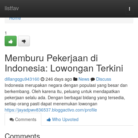
Home
listfav
Togg
navi
Home
1
Memburu Pekerjaan di
Indonesia: Lowongan Terkini
dillangqgu943160
246 days ago
News
Discuss
Indonesia merupakan negara dengan populasi yang besar dan
berkembang. Oleh karena itu, peluang untuk mendapatkan
pekerjaan selalu ada. Dengan berbagai bidang yang tersedia,
setiap orang pasti dapat menemukan lowongan
https://jayadpwv836537.bloggactivo.com/profile
Comments
Who Upvoted
Comments