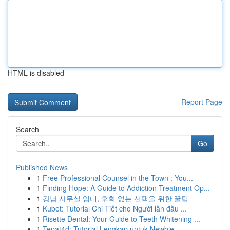
HTML is disabled
Report Page
Search
Go
Published News
1
Free Professional Counsel in the Town : You...
1
Finding Hope: A Guide to Addiction Treatment Op...
1
강남 사무실 임대, 후회 없는 선택을 위한 꿀팁
1
Kubet: Tutorial Chi Tiết cho Người lần đầu ...
1
Risette Dental: Your Guide to Teeth Whitening ...
1
Tepat4d: Tutorial Lengkap untuk Newbie