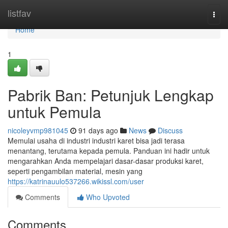
Home
listfav
Togg
navi
Home
1
Pabrik Ban: Petunjuk Lengkap
untuk Pemula
nicoleyvmp981045
91 days ago
News
Discuss
Memulai usaha di industri industri karet bisa jadi terasa
menantang, terutama kepada pemula. Panduan ini hadir untuk
mengarahkan Anda mempelajari dasar-dasar produksi karet,
seperti pengambilan material, mesin yang
https://katrinauulo537266.wikissl.com/user
Comments
Who Upvoted
Comments