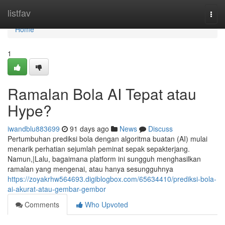
Home
listfav
Togg
navi
Home
1
Ramalan Bola AI Tepat atau
Hype?
iwandblu883699
91 days ago
News
Discuss
Pertumbuhan prediksi bola dengan algoritma buatan (AI) mulai
menarik perhatian sejumlah peminat sepak sepakterjang.
Namun,|Lalu, bagaimana platform ini sungguh menghasilkan
ramalan yang mengenai, atau hanya sesungguhnya
https://zoyakrhw564693.digiblogbox.com/65634410/prediksi-bola-
ai-akurat-atau-gembar-gembor
Comments
Who Upvoted