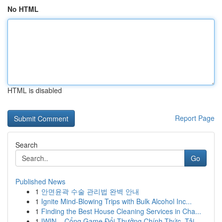
No HTML
HTML is disabled
Report Page
Search
Go
Published News
1
안면윤곽 수술 관리법 완벽 안내
1
Ignite Mind-Blowing Trips with Bulk Alcohol Inc...
1
Finding the Best House Cleaning Services in Cha...
1
IWIN – Cổng Game Đổi Thưởng Chính Thức, Tải