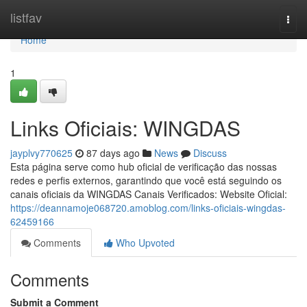
Home
listfav
Togg
navi
Home
1
Links Oficiais: WINGDAS
jayplvy770625
87 days ago
News
Discuss
Esta página serve como hub oficial de verificação das nossas
redes e perfis externos, garantindo que você está seguindo os
canais oficiais da WINGDAS Canais Verificados: Website Oficial:
https://deannamoje068720.amoblog.com/links-oficiais-wingdas-
62459166
Comments
Who Upvoted
Comments
Submit a Comment