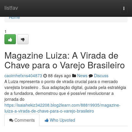
Home
listfav
Togg
navi
Home
1
Magazine Luiza: A Virada de
Chave para o Varejo Brasileiro
caoimhefxns404873
88 days ago
News
Discuss
A Luiza representa o ponto de virada crucial para o mercado
varejista brasileiro . Sua adaptação digital, guiada pela estratégia
de a fundadora, demonstrou que é possível revolucionar a
jornada do
https://isaiahekiz342208.blog2learn.com/88819935/magazine-
luiza-a-virada-de-chave-para-o-varejo-brasileiro
Comments
Who Upvoted